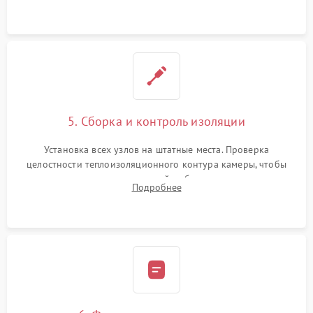
выгоревших реле, восстановление контактов и замена
уплотнителя.
5. Сборка и контроль изоляции
Установка всех узлов на штатные места. Проверка
целостности теплоизоляционного контура камеры, чтобы
исключить перегрев кухонной мебели и потерю тепла.
Подробнее
Надежная фиксация клемм и сборка корпуса шкафа.