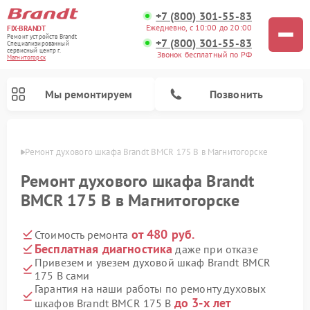
+7 (800) 301-55-83
Ежедневно, с 10:00 до 20:00
FIX-BRANDT
Ремонт устройств Brandt
+7 (800) 301-55-83
Специализированный
cервисный центр г.
Звонок бесплатный по РФ
Магнитогорск
Мы ремонтируем
Позвонить
орске
Ремонт духового шкафа Brandt BMCR 175 B в Магнитогорске
Ремонт духового шкафа Brandt
BMCR 175 B в Магнитогорске
от 480 руб.
Стоимость ремонта
Ремонт стиральных машин Brandt
Ремонт посудомоечных машин Brandt
Ремонт микроволновых печей Brandt
Ремонт варочных панелей Brandt
Бесплатная диагностика
даже при отказе
Привезем и увезем духовой шкаф Brandt BMCR
175 B сами
Гарантия на наши работы по ремонту духовых
до 3-х лет
шкафов Brandt BMCR 175 B