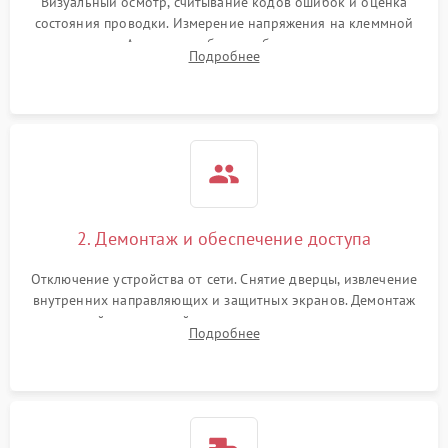
Визуальный осмотр, считывание кодов ошибок и оценка
состояния проводки. Измерение напряжения на клеммной
колодке. Анализ жалоб на проблемы с нагревом,
Подробнее
конвекцией, панелью управления или блокировкой дверцы.
2. Демонтаж и обеспечение доступа
Отключение устройства от сети. Снятие дверцы, извлечение
внутренних направляющих и защитных экранов. Демонтаж
задней или верхней панели для прямого доступа к
Подробнее
нагревательным элементам, плате и вентиляторам.