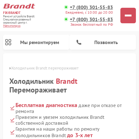
+7 (800) 301-55-83
Ежедневно, с 10:00 до 20:00
FIX-BRANDT
Ремонт устройств Brandt
+7 (800) 301-55-83
Специализированный
cервисный центр г.
Звонок бесплатный по РФ
Магнитогорск
Мы ремонтируем
Позвонить
орске
Холодильник Brandt перемораживает
Холодильник
Brandt
Перемораживает
Бесплатная диагностика
даже при отказе от
Ремонт стиральных машин Brandt
Ремонт посудомоечных машин Brandt
Ремонт микроволновых печей Brandt
Ремонт варочных панелей Brandt
ремонта
Привезем и увезем холодильник Brandt
собственной доставкой
Гарантия на наши работы по ремонту
до 3-х лет
холодильников Brandt