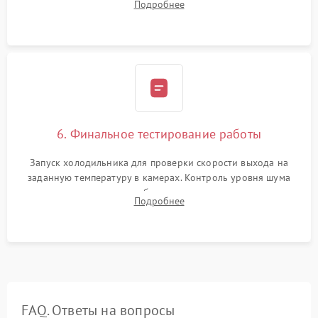
Подробнее
электронным весам. Контроль рабочего давления в системе.
6. Финальное тестирование работы
Запуск холодильника для проверки скорости выхода на
заданную температуру в камерах. Контроль уровня шума
компрессора, отсутствия обмерзания стенок и корректного
Подробнее
срабатывания системы автоматической оттайки.
FAQ. Ответы на вопросы