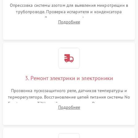
Опрессовка системы азотом для выявления микротрещин в
трубопроводе. Проверка испарителя и конденсатора
течеискателем. Демонтаж старого фильтра-осушителя и
Подробнее
продувка капиллярной трубки для устранения засоров.
3. Ремонт электрики и электроники
Прозвонка пускозащитного реле, датчиков температуры и
терморегулятора. Восстановление цепей питания системы No
Frost, включая ТЭН оттайки и вентилятор. Ремонт или замена
Подробнее
платы управления при сбоях алгоритмов.