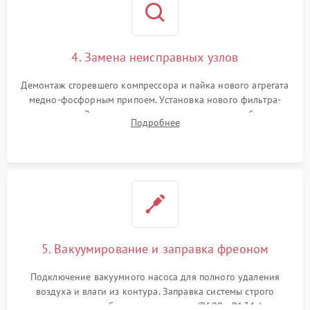
4. Замена неисправных узлов
Демонтаж сгоревшего компрессора и пайка нового агрегата
медно-фосфорным припоем. Установка нового фильтра-
осушителя. Замена изношенных вентиляторов обдува,
Подробнее
сломанных заслонок или поврежденных дверных петель.
5. Вакуумирование и заправка фреоном
Подключение вакуумного насоса для полного удаления
воздуха и влаги из контура. Заправка системы строго
дозированным объемом хладагента (R600a, R134a) по