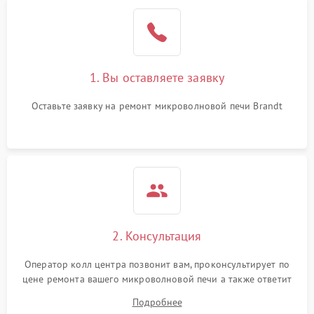
Проблемы с вентилятором
2000 ₽
Подробнее →
Поломка системы
2200 ₽
Подробнее →
охлаждения
1. Вы оставляете заявку
Не работают сенсорные
2400 ₽
Подробнее →
кнопки
Оставьте заявку на ремонт микроволновой печи Brandt
Не горит подсветка
2000 ₽
Подробнее →
Сломался трансформатор
1000 ₽
Подробнее →
2. Консультация
Оператор колл центра позвонит вам, проконсультирует по
цене ремонта вашего микроволновой печи а также ответит
на все ваши вопросы.
Подробнее