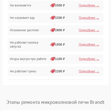
Не включается
2500 ₽
Подробнее →
Механика и внутренние элементы
Не нагревает еду
2200 ₽
Подробнее →
Механические повреждения
Искажение дисплея
2800 ₽
Подробнее →
Питание и запуск
Не работает кнопка
Нагрев и приготовление
1500 ₽
Подробнее →
запуска
Программное обеспечение
Искры внутри при работе
1100 ₽
Подробнее →
Не работает гриль
2200 ₽
Подробнее →
Перегрев или отключение
2400 ₽
Подробнее →
во время работы
Появление запаха гари
2400 ₽
Подробнее →
Этапы ремонта микроволновой печи Brandt