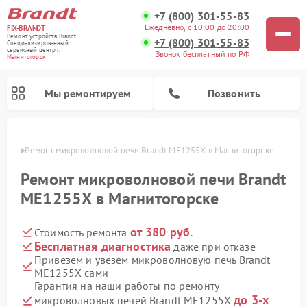
+7 (800) 301-55-83
Ежедневно, с 10:00 до 20:00
FIX-BRANDT
Ремонт устройств Brandt
+7 (800) 301-55-83
Специализированный
cервисный центр г.
Звонок бесплатный по РФ
Магнитогорск
Мы ремонтируем
Позвонить
орске
Ремонт микроволновой печи Brandt ME1255X в Магнитогорске
Ремонт микроволновой печи Brandt
ME1255X в Магнитогорске
от 380 руб.
Стоимость ремонта
Ремонт стиральных машин Brandt
Ремонт варочных панелей Brandt
Ремонт посудомоечных машин Brandt
Бесплатная диагностика
даже при отказе
Привезем и увезем микроволновую печь Brandt
ME1255X сами
Гарантия на наши работы по ремонту
до 3-х
микроволновых печей Brandt ME1255X