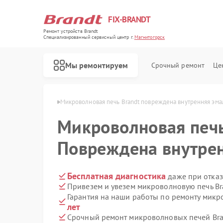
FIX-BRANDT
Ремонт устройств Brandt
Специализированный cервисный центр г.
Магнитогорск
Мы ремонтируем
Срочный ремонт
Це
dt в Магнитогорске
Микроволновая печь Brandt повреждена внутренняя эма
Микроволновая печ
Повреждена внутре
Ремонт стиральных машин Brandt
Ремонт холодильников Brandt
Ремонт духовых шкафов Brandt
Ремонт посудомоечных машин Brandt
Ремонт варочных панелей Brandt
Бесплатная диагностика
даже при отказ
Привезем и увезем микроволновую печь Br
Гарантия на наши работы по ремонту микр
лет
Срочный ремонт микроволновых печей Bran