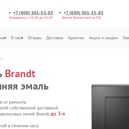
+7 (800) 301-55-83
+7 (800) 301-55-83
Ежедневно, с 10:00 до 20:00
Звонок бесплатный по РФ
ны
О нас
Отзывы
Доставка
Гарантии
Акции и скидки
Зая
ль
ь
Brandt
нняя эмаль
е от ремонта
andt собственной доставкой
до 3-х
оволновых печей Brandt
dt в течении часа