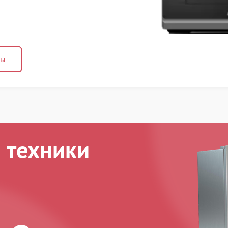
ны
 техники