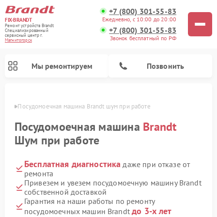
+7 (800) 301-55-83
Ежедневно, с 10:00 до 20:00
FIX-BRANDT
Ремонт устройств Brandt
+7 (800) 301-55-83
Специализированный
cервисный центр г.
Звонок бесплатный по РФ
Магнитогорск
Мы ремонтируем
Позвонить
орске
Посудомоечная машина Brandt шум при работе
Посудомоечная машина
Brandt
Шум при работе
Бесплатная диагностика
даже при отказе от
Ремонт стиральных машин Brandt
Ремонт микроволновых печей Brandt
Ремонт варочных панелей Brandt
ремонта
Привезем и увезем посудомоечную машину Brandt
собственной доставкой
Гарантия на наши работы по ремонту
до 3-х лет
посудомоечных машин Brandt