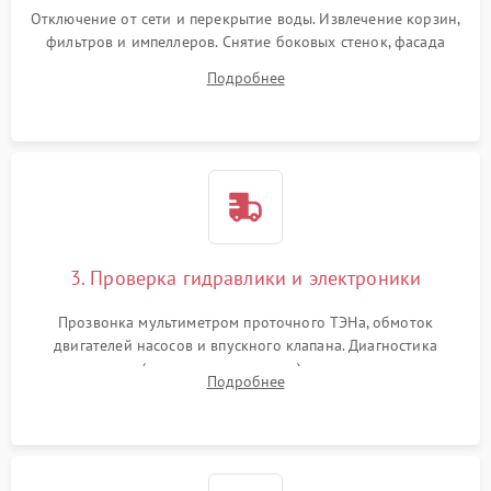
Отключение от сети и перекрытие воды. Извлечение корзин,
фильтров и импеллеров. Снятие боковых стенок, фасада
дверцы или нижнего поддона для прямого доступа к
Подробнее
циркуляционному насосу, ТЭНу и сливной помпе.
3. Проверка гидравлики и электроники
Прозвонка мультиметром проточного ТЭНа, обмоток
двигателей насосов и впускного клапана. Диагностика
прессостата (датчика уровня воды), датчика мутности,
Подробнее
концевика дверцы и электронного модуля управления.