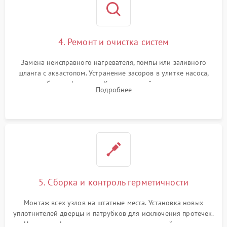
4. Ремонт и очистка систем
Замена неисправного нагревателя, помпы или заливного
шланга с аквастопом. Устранение засоров в улитке насоса,
патрубках и фильтрах. Компонентный ремонт платы
Подробнее
управления, восстановление поврежденной проводки.
5. Сборка и контроль герметичности
Монтаж всех узлов на штатные места. Установка новых
уплотнителей дверцы и патрубков для исключения протечек.
Надежная фиксация хомутов гидравлической системы,