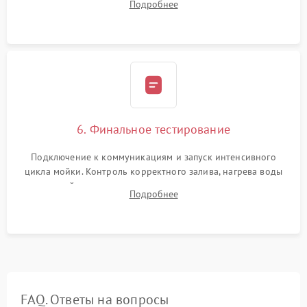
Подробнее
сборка корпуса и установка датчика поплавка.
6. Финальное тестирование
Подключение к коммуникациям и запуск интенсивного
цикла мойки. Контроль корректного залива, нагрева воды
до нужной температуры, отсутствия посторонних шумов,
Подробнее
штатного слива и абсолютной сухости в поддоне.
FAQ. Ответы на вопросы