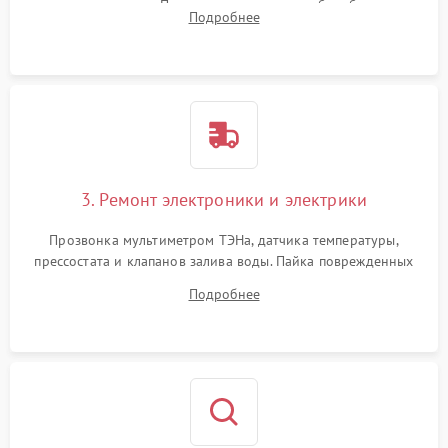
амортизаторов. Проверка подшипников барабана и
Подробнее
крестовины на износ, а манжеты люка на разрывы.
3. Ремонт электроники и электрики
Прозвонка мультиметром ТЭНа, датчика температуры,
прессостата и клапанов залива воды. Пайка поврежденных
дорожек или замена симисторов на плате управления.
Подробнее
Восстановление целостности проводки и контактов.